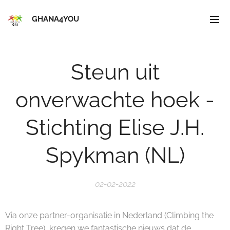
GHANA4YOU
Steun uit
onverwachte hoek -
Stichting Elise J.H.
Spykman (NL)
02-02-2022
Via onze partner-organisatie in Nederland (Climbing the
Right Tree), kregen we fantastische nieuws dat de